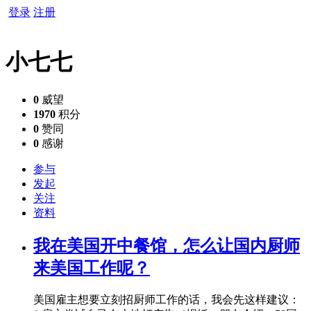
登录
注册
小七七
0
威望
1970
积分
0
赞同
0
感谢
参与
发起
关注
资料
我在美国开中餐馆，怎么让国内厨师
来美国工作呢？
美国雇主想要立刻招厨师工作的话，我会先这样建议：