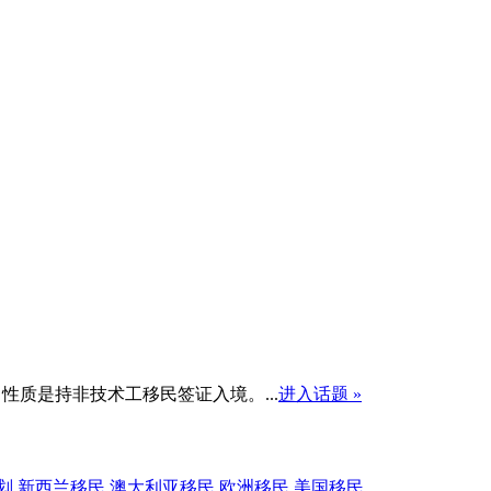
，性质是持非技术工移民签证入境。
...
进入话题 »
划
新西兰移民
澳大利亚移民
欧洲移民
美国移民